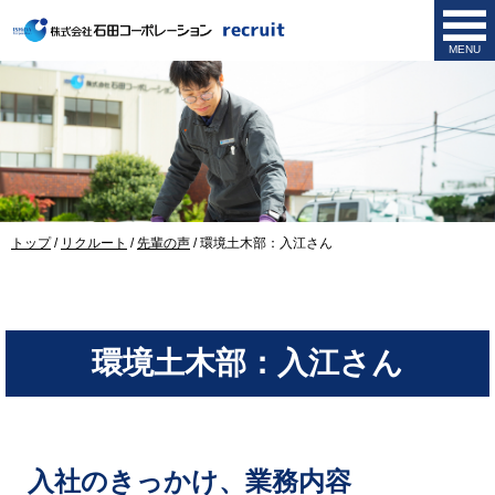
MENU
このページの本文へ
現
トップ
/
リクルート
/
先輩の声
/
環境土木部：入江さん
在
の
位
置：
環境土木部：入江さん
入社のきっかけ、業務内容