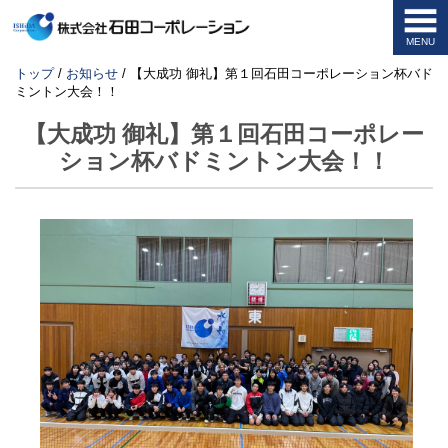
MENU
このページの本文へ
現
トップ
/
お知らせ
/
【大成功 御礼】第１回石田コーポレーション杯バド
在
ミントン大会！！
の
位
【大成功 御礼】第１回石田コーポレー
置：
ション杯バドミントン大会！！