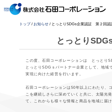
このページの本文へ
現
トップ
/
お知らせ
/
とっとりSDGs企業認証 第２回
在
の
とっとりSD
位
置：
この度、石田コーポレーションは とっとりS
とっとりSDGｓパートナー企業として、地域
実現に向けた経営を行います。
石田コーポレーションは50年以上にわたり、
こを継続しさらに深めていくと共に、太陽光
て、これからも様々な情報と商品を地域に届