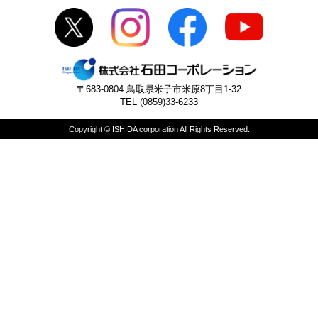
〒683-0804 鳥取県米子市米原8丁目1-32
TEL (0859)33-6233
Copyright © ISHIDA corporation All Rights Reserved.