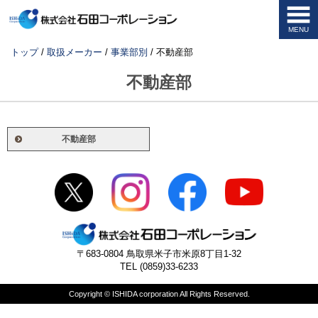
MENU
このページの本文へ
現
トップ
/
取扱メーカー
/
事業部別
/
不動産部
在
の
不動産部
位
置：
不動産部
〒683-0804 鳥取県米子市米原8丁目1-32
TEL (0859)33-6233
Copyright © ISHIDA corporation All Rights Reserved.