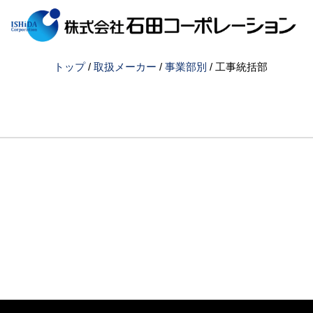
このページの本文へ
現
トップ
/
取扱メーカー
/
事業部別
/
工事統括部
在
の
位
置：