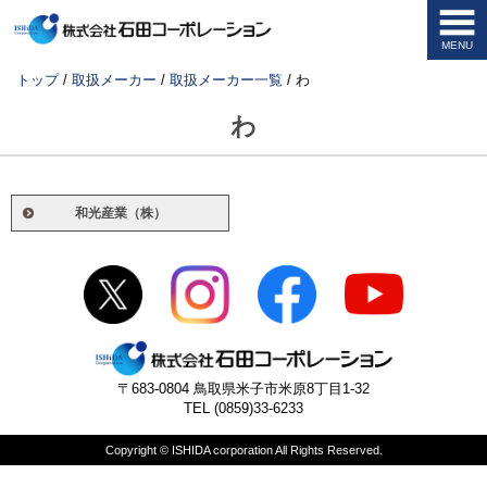
MENU
このページの本文へ
現
トップ
/
取扱メーカー
/
取扱メーカー一覧
/
わ
在
の
わ
位
置：
和光産業（株）
〒683-0804 鳥取県米子市米原8丁目1-32
TEL (0859)33-6233
Copyright © ISHIDA corporation All Rights Reserved.