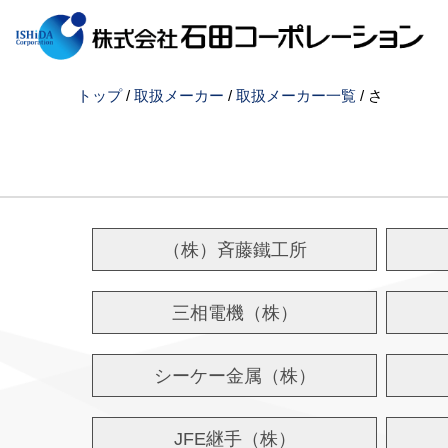
このページの本文へ
現
トップ
/
取扱メーカー
/
取扱メーカー一覧
/
さ
在
の
位
置：
（株）斉藤鐵工所
三相電機（株）
シーケー金属（株）
JFE継手（株）