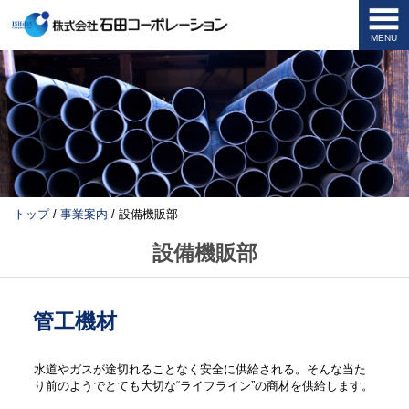
MENU
このページの本文へ
現
トップ
/
事業案内
/
設備機販部
在
の
設備機販部
位
置：
管工機材
水道やガスが途切れることなく安全に供給される。そんな当た
り前のようでとても大切な“ライフライン”の商材を供給します。