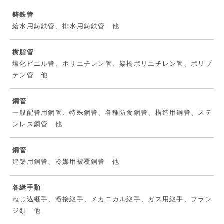
鋳鉄管
給水用鋳鉄管、排水用鋳鉄管 他
樹脂管
塩化ビニル管、ポリエチレン管、架橋ポリエチレン管、ポリブ
テン管 他
鋼管
一般配管用鋼管、特殊鋼管、各種防食鋼管、構造用鋼管、ステ
ンレス鋼管 他
銅管
建築用銅管、冷媒用被覆銅管 他
各継手類
ねじ込継手、溶接継手、メカニカル継手、ガス用継手、フラン
ジ類 他