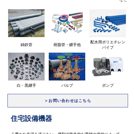
配水用ポリエチレン
鋳鉄管
樹脂管・継手他
パイプ
白・黒継手
バルブ
ポンプ
＞お問い合わせはこちら
住宅設備機器